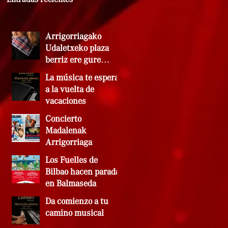
Arrigorriagako
Udaletxeko plaza
berriz ere gure
doinuekin bete zen
La música te espera
a la vuelta de
vacaciones
Concierto
Madalenak
Arrigorriaga
Los Fuelles de
Bilbao hacen parada
en Balmaseda
Da comienzo a tu
camino musical