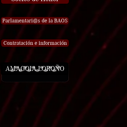
Parlamentari@s de la BAOS
Contratación e información
AMAGOIA LOROÑO