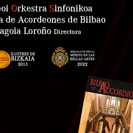
eoi
O
rkestra
S
infonikoa
a de Acordeones de Bilbao
goia Loroño
Direct
ora