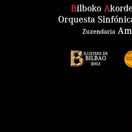
B
ilboko
A
kord
Orquesta Sinfónic
Ama
Zuzendaria