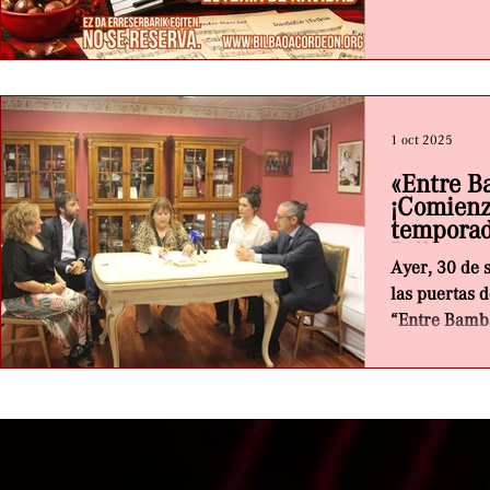
tradición, un
papel rojo. N
*Lotería de 
*¡NO SE RESE
adquirirlas 
1 oct 2025
la BAOS _(Hu
Bilbao)_ *de
«Entre B
16.30 a 19.3
¡Comienz
temporad
Bilbao!
Ayer, 30 de 
las puertas d
“Entre Bamba
temporada...