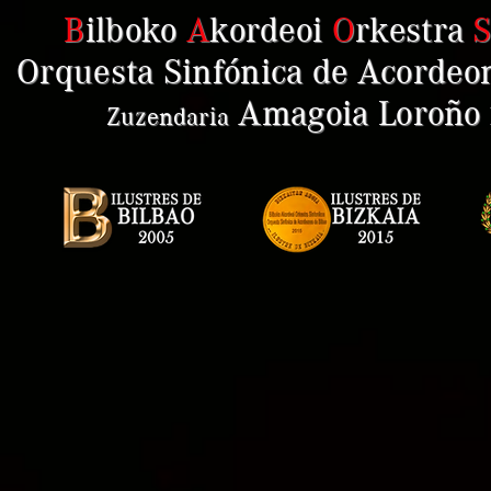
B
ilboko
A
kordeoi
O
rkestra
Orquesta Sinfónica de Acordeon
Amagoia Loroño
Zuzendaria