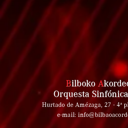
B
ilboko
A
korde
Orquesta Sinfónica
Hurtado de Amézaga, 27 - 4ª pl
e-mail: info@bilbaoacor