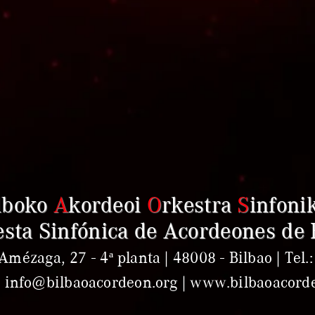
lboko
A
kordeoi
O
rkestra
S
infoni
sta Sinfónica de Acordeones de 
Amézaga, 27 - 4ª planta | 48008 - Bilbao | Tel
: info@bilbaoacordeon.org | www.bilbaoacord