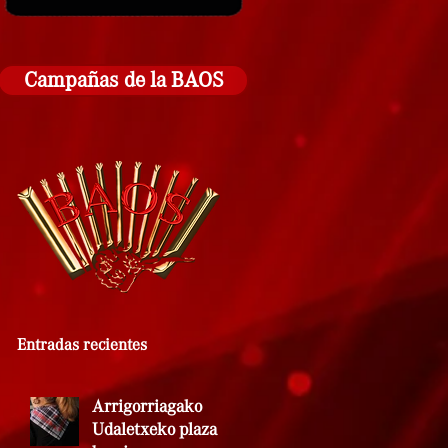
Campañas de la BAOS
Entradas recientes
Arrigorriagako
Udaletxeko plaza