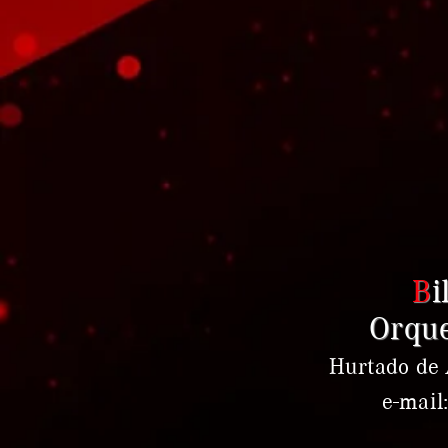
B
i
Orque
Hurtado de 
e-mail