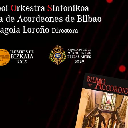
eoi
O
rkestra
S
infonikoa
a de Acordeones de Bilbao
goia Loroño
Direct
ora