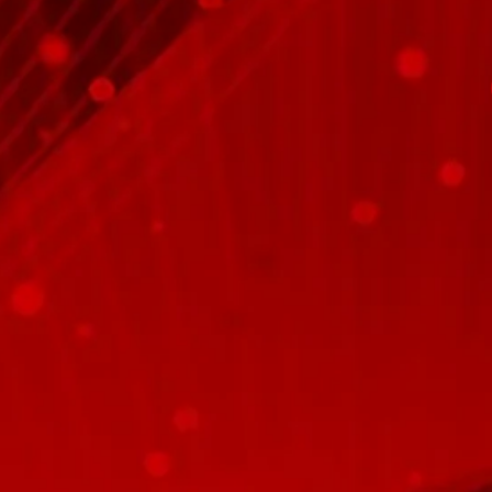
por primera vez a escuchar a nuestra
orquesta. La velada, presentada por la
periodista Agurtzane Bil