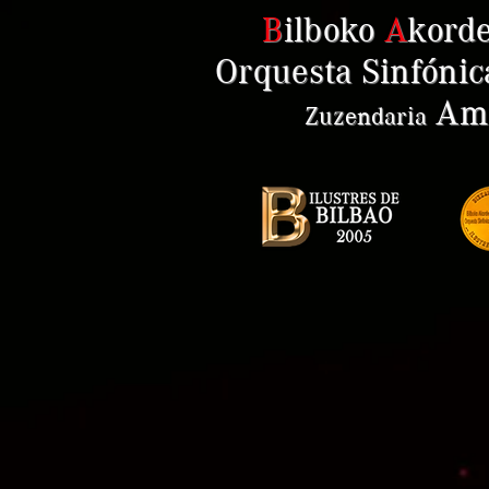
B
ilboko
A
kord
Orquesta Sinfónic
Ama
Zuzendaria