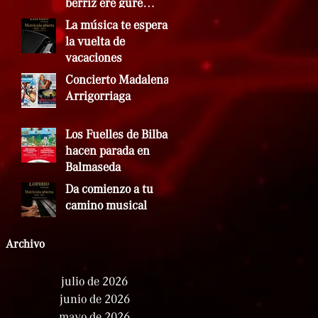
berriz ere gure
doinuekin bete zen
La música te espera a
la vuelta de
vacaciones
Concierto Madalenak
Arrigorriaga
Los Fuelles de Bilbao
hacen parada en
Balmaseda
Da comienzo a tu
camino musical
Archivo
julio de 2026
junio de 2026
mayo de 2026