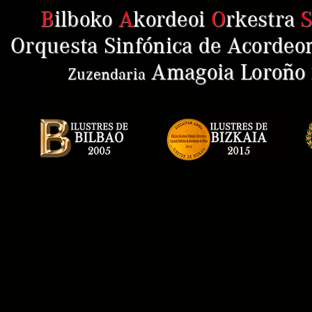
B
ilboko
A
kordeoi
O
rkestra
Orquesta Sinfónica de Acordeon
Amagoia Loroño
Zuzendaria