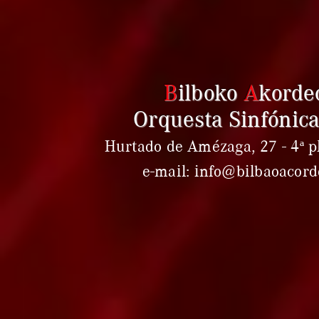
B
ilboko
A
korde
Orquesta Sinfónica
Hurtado de Amézaga, 27 - 4ª pl
e-mail: info@bilbaoacor