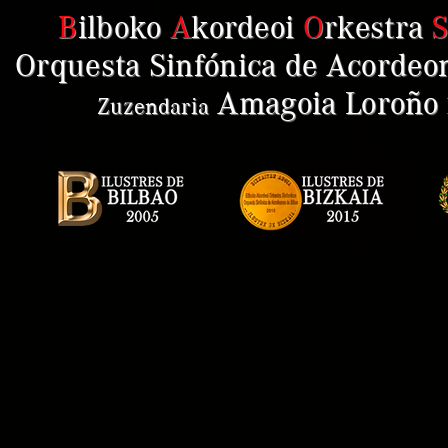
B
ilboko
A
kordeoi
O
rkestra
Orquesta Sinfónica de Acordeon
Amagoia Loroño
Zuzendaria