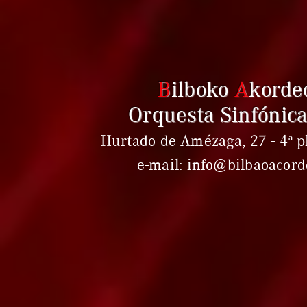
B
ilboko
A
korde
Orquesta Sinfónica
Hurtado de Amézaga, 27 - 4ª pl
e-mail: info@bilbaoacor