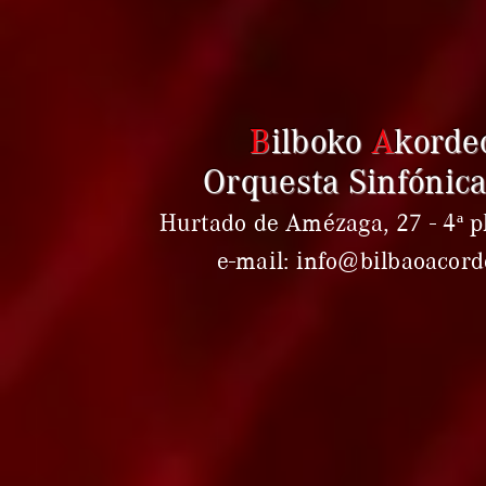
B
ilboko
A
korde
Orquesta Sinfónica
Hurtado de Amézaga, 27 - 4ª pl
e-mail: info@bilbaoacor