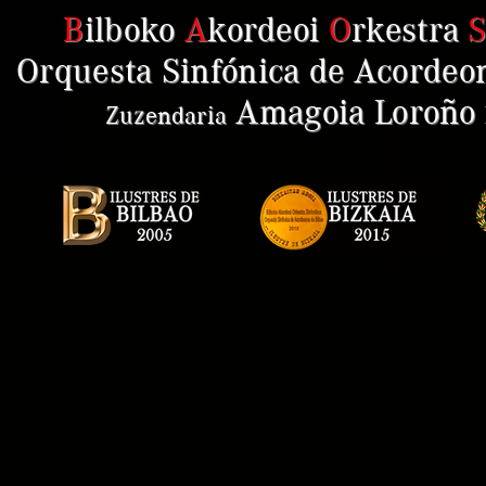
B
ilboko
A
kordeoi
O
rkestra
Orquesta Sinfónica de Acordeon
Amagoia Loroño
Zuzendaria