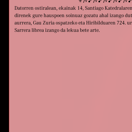
⚜️🎶🎵🎶🎵🎶🎵🎶🎵🎶
Datorren ostiralean, ekainak 14, Santiago Katedralaren 
direnek gure hauspoen soinuaz gozatu ahal izango dute
aurrera, Gau Zuria ospatzeko eta Hiribilduaren 724. u
Sarrera librea izango da lekua bete arte.