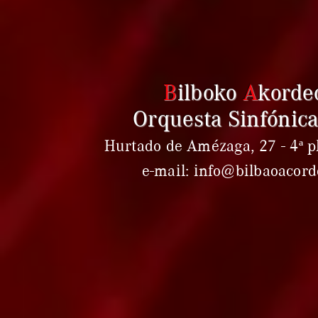
B
ilboko
A
korde
Orquesta Sinfónica
Hurtado de Amézaga, 27 - 4ª pl
e-mail: info@bilbaoacor