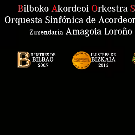
B
ilboko
A
kordeoi
O
rkestra
Orquesta Sinfónica de Acordeon
Amagoia Loroño
Zuzendaria