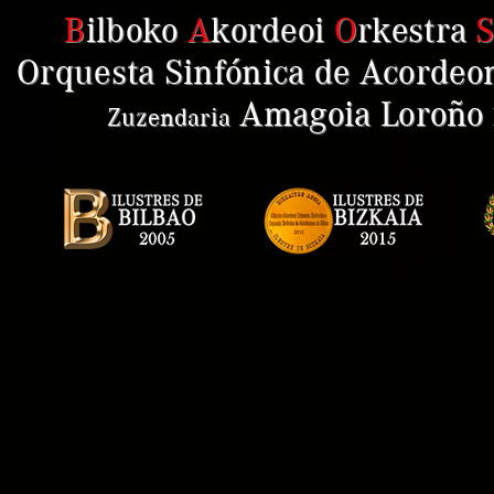
B
ilboko
A
kordeoi
O
rkestra
Orquesta Sinfónica de Acordeon
Amagoia Loroño
Zuzendaria