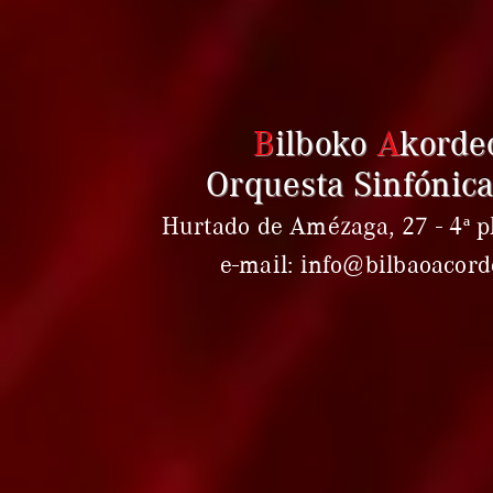
B
ilboko
A
korde
Orquesta Sinfónica
Hurtado de Amézaga, 27 - 4ª pl
e-mail: info@bilbaoacor