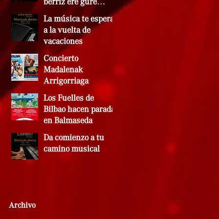
berriz ere gure
doinuekin bete zen
La música te espera
a la vuelta de
vacaciones
Concierto
Madalenak
Arrigorriaga
Los Fuelles de
Bilbao hacen parada
en Balmaseda
Da comienzo a tu
camino musical
Archivo