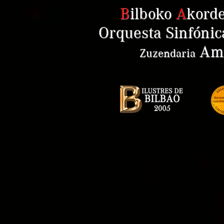
B
ilboko
A
kord
Orquesta Sinfónic
Ama
Zuzendaria