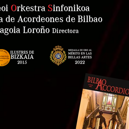
eoi
O
rkestra
S
infonikoa
a de Acordeones de Bilbao
goia Loroño
Direct
ora