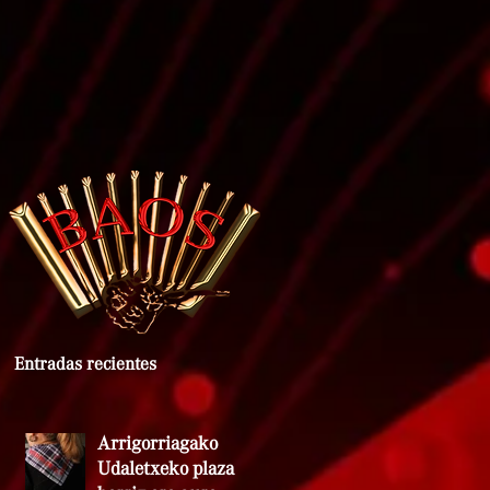
Entradas recientes
Arrigorriagako
Udaletxeko plaza