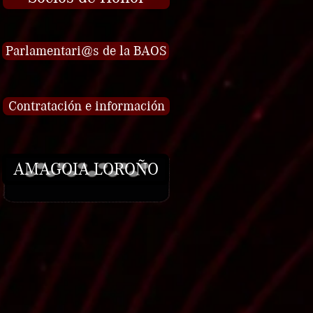
Parlamentari@s de la BAOS
Contratación e información
AMAGOIA LOROÑO