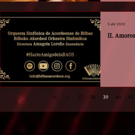
5 abr 2020
II. Amoros
37
38
39
40
41