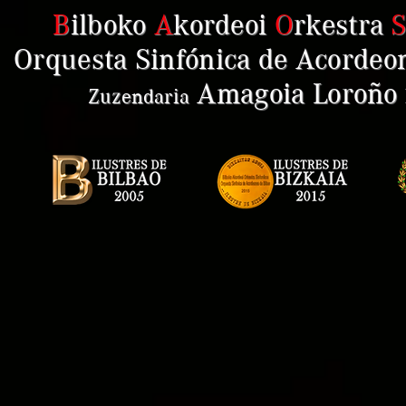
B
ilboko
A
kordeoi
O
rkestra
Orquesta Sinfónica de Acordeon
Amagoia Loroño
Zuzendaria