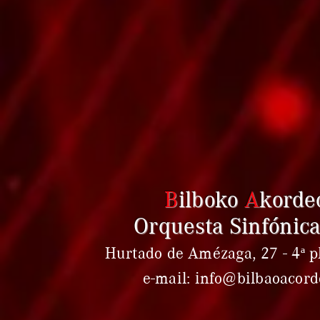
B
ilboko
A
korde
Orquesta Sinfónica
Hurtado de Amézaga, 27 - 4ª pl
e-mail: info@bilbaoacor