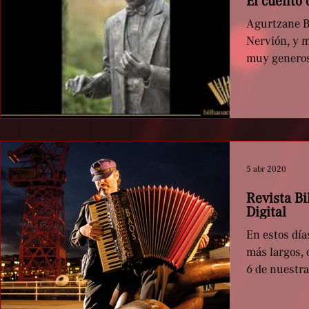
El cuento
Agurtzane Bi
Nervión, y 
muy generos
nosotros este
5 abr 2020
Revista Bi
Digital
En estos dí
más largos, 
6 de nuestra
que...