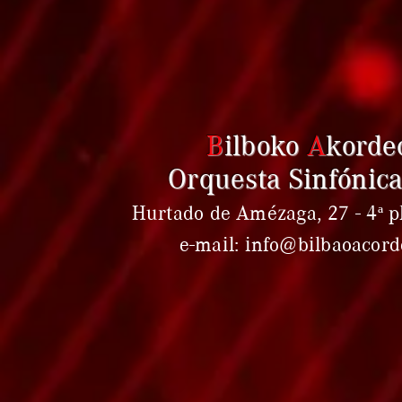
B
ilboko
A
korde
Orquesta Sinfónica
Hurtado de Amézaga, 27 - 4ª pl
e-mail: info@bilbaoacor