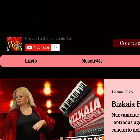
Contrata
Inicio
Nosotr@s
12 mar 2025
Bizkaia 
Nuevamente h
"entradas ag
concierto de
que tendrá lu