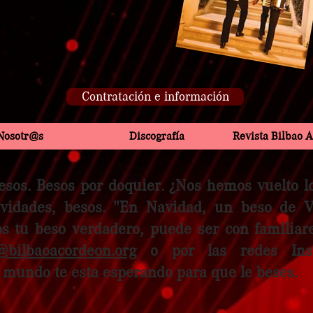
Contratación e información
Nosotr@s
Discografía
Revista Bilbao 
sos. Besos por doquier. ¿Nos hemos vuelto l
vidades, besos. "En Navidad, un beso de 
s tu beso verdadero, puede ser con familiar
@bilbaoacordeon.org
o por las redes Ins
mundo te esta esperando para que le beses.