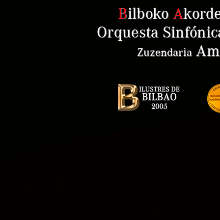
B
ilboko
A
kord
Orquesta Sinfónic
Ama
Zuzendaria