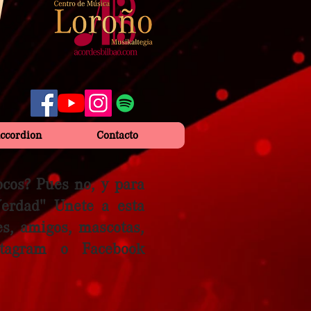
Accordion
Contacto
ocos? Pues no, y para
Verdad" Unete a esta
es, amigos, mascotas,
tagram o Facebook