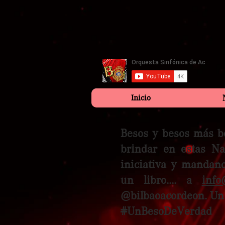
Inicio
Besos y besos más be
brindar en estas Na
iniciativa y mandano
un libro.... a
info
@bilbaoacordeon. Un 
#UnBesoDeVerdad