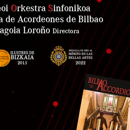
eoi
O
rkestra
S
infonikoa
a de Acordeones de Bilbao
goia Loroño
Direct
ora