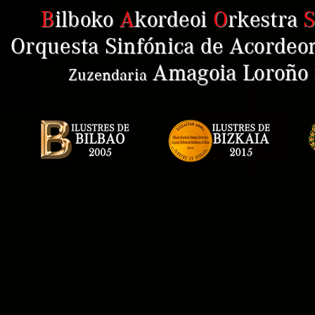
B
ilboko
A
kordeoi
O
rkestra
Orquesta Sinfónica de Acordeon
Amagoia Loroño
Zuzendaria