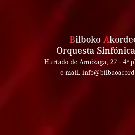
B
ilboko
A
korde
Orquesta Sinfónica
Hurtado de Amézaga, 27 - 4ª pl
e-mail: info@bilbaoacor