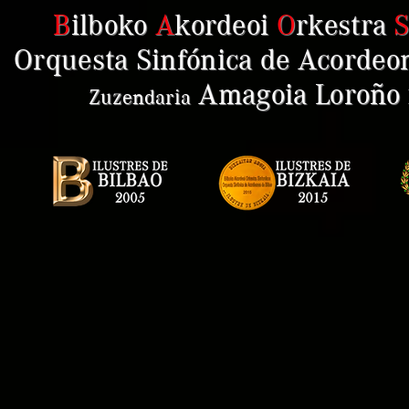
B
ilboko
A
kordeoi
O
rkestra
Orquesta Sinfónica de Acordeon
Amagoia Loroño
Zuzendaria