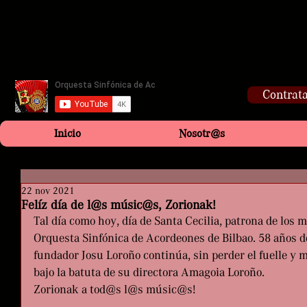
Contrata
Inicio
Nosotr@s
22 nov 2021
Felíz día de l@s músic@s, Zorionak!
Tal día como hoy, día de Santa Cecilia, patrona de los m
Orquesta Sinfónica de Acordeones de Bilbao. 58 años d
fundador Josu Loroño continúa, sin perder el fuelle y m
bajo la batuta de su directora Amagoia Loroño. 
Zorionak a tod@s l@s músic@s!