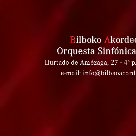
B
ilboko
A
korde
Orquesta Sinfónica
Hurtado de Amézaga, 27 - 4ª pl
e-mail: info@bilbaoacor