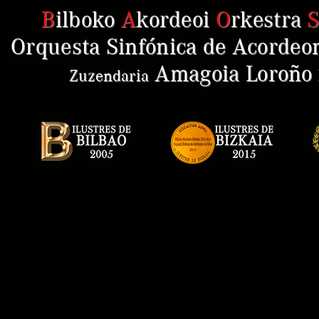
B
ilboko
A
kordeoi
O
rkestra
Orquesta Sinfónica de Acordeon
Amagoia Loroño
Zuzendaria