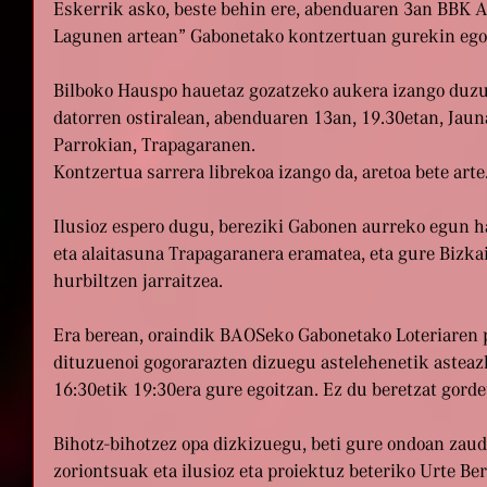
Eskerrik asko, beste behin ere, abenduaren 3an BBK 
Lagunen artean” Gabonetako kontzertuan gurekin ego
Bilboko Hauspo hauetaz gozatzeko aukera izango duzue 
datorren ostiralean, abenduaren 13an, 19.30etan, Jau
Parrokian, Trapagaranen.
Kontzertua sarrera librekoa izango da, aretoa bete arte
Ilusioz espero dugu, bereziki Gabonen aurreko egun 
eta alaitasuna Trapagaranera eramatea, eta gure Bizka
hurbiltzen jarraitzea.
Era berean, oraindik BAOSeko Gabonetako Loteriaren p
dituzuenoi gogorarazten dizuegu astelehenetik asteazk
16:30etik 19:30era gure egoitzan. Ez du beretzat gorde
Bihotz-bihotzez opa dizkizuegu, beti gure ondoan zaude
zoriontsuak eta ilusioz eta proiektuz beteriko Urte Ber