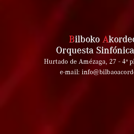
B
ilboko
A
korde
Orquesta Sinfónica
Hurtado de Amézaga, 27 - 4ª pl
e-mail: info@bilbaoacor